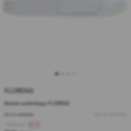
1
2
3
4
FLORENS
Белые шлепанцы FLORENS
Есть в наличии
Код:
00-00138435
- 2 040 грн
60 %