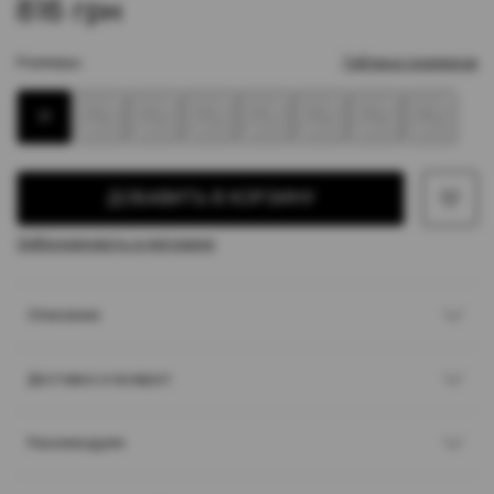
816 грн
Размеры:
Таблица размеров
31
33
35
36
37
38
39
40
ДОБАВИТЬ В КОРЗИНУ
Забронировать в магазине
Описание
Доставка и возврат
Рекомендуем