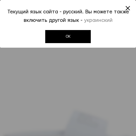
До -50% на Spring Summer 2026
Текущий язык сайта - русский. Вы можете также
0
0
включить другой язык -
украинский
Invogue
Детям
Шлепанцы
Белые шлепанцы FLORENS
OK