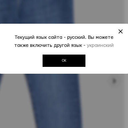
Текущий язык сайта - русский. Вы можете
также включить другой язык -
украинский
OK