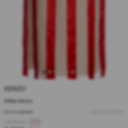
1
2
3
4
5
6
7
8
KENZO
Юбка Kenzo
Есть в наличии
Код:
00-00029551
- 18 600 грн
70 %