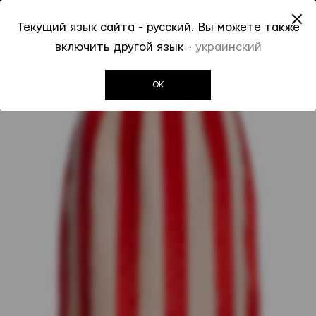
До -50% на Spring Summer 2026
Текущий язык сайта - русский. Вы можете также
0
0
включить другой язык -
украинский
Invogue
Женщинам
Юбки
Юбка Kenzo
OK