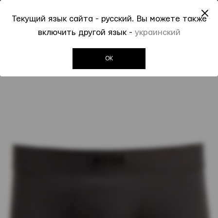
До -50% на Spring Summer 2026
Текущий язык сайта - русский. Вы можете также
0
0
включить другой язык -
украинский
Invogue
Мужчинам
Трусы
Серые трусы BOSS с логотипом
OK