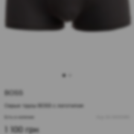
1
2
BOSS
Серые трусы BOSS с логотипом
Есть в наличии
Код:
00-00101080
1 100 грн