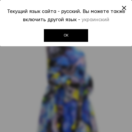
До -50% на Spring Summer 2026
Текущий язык сайта - русский. Вы можете также
0
0
включить другой язык -
украинский
Invogue
Женщинам
Платья
Платье MSGM
OK