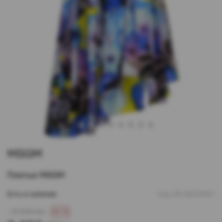
1
2
3
4
5
6
7
8
9
MSGM
Платье MSGM
Есть в наличии
Код:
00-00124467
- 21 625 грн
60 %