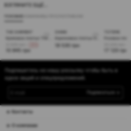
ВЗГЛЯНИТЕ ЕЩЁ...
ПОХОЖИЕ
НОВИНКИ
ВЫ ПРОСМАТРИВАЛИ
THE GARMENT
GANNI
TOTEME
Кремовое платье The Garment из шерсти и шелка
Коричневое платье Ganni из полупрозрачного трикотажа
21 690 грн
34 240 грн
18 530 грн
-50 %
-
10 845 грн
17 120 грн
Подпишитесь на нашу рассылку чтобы быть в
курсе акций и спецпредложений.
Подписаться
Контакты
О компании