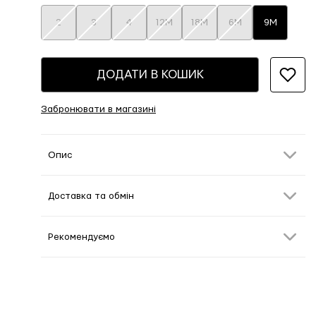
2
3
4
12М
18М
6М
9М
ДОДАТИ В КОШИК
Забронювати в магазині
Опис
Доставка та обмін
Рекомендуємо