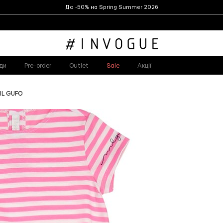
До -50% на Spring Summer 2026
ди
Pre-order
Outlet
Sale
Акції
 IL GUFO