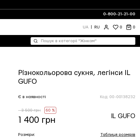
0-800-21-21-00
UA
|
RU
0
0
Різнокольорова сукня, легінси IL
GUFO
Є в наявності
Код:
00-00138232
- 3 500 грн
60 %
IL GUFO
1 400 грн
Розміри:
Таблиця розмірів