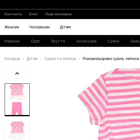
Контакти
Блог
Наші магазини
Жінкам
Чоловікам
Дітям
Новинки
Одяг
Взуття
Аксесуари
Сумки
Брен
Invogue
Дітям
Сукня та легінси
Різнокольорова сукня, легінси