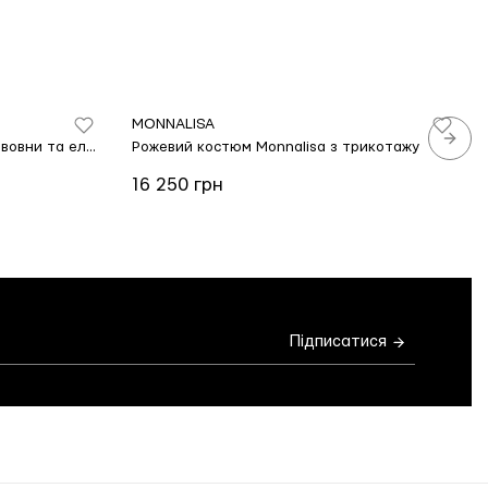
MONNALISA
Рожевий костюм Monnalisa з бавовни та еластану
Рожевий костюм Monnalisa з трикотажу
16 250 грн
Підписатися