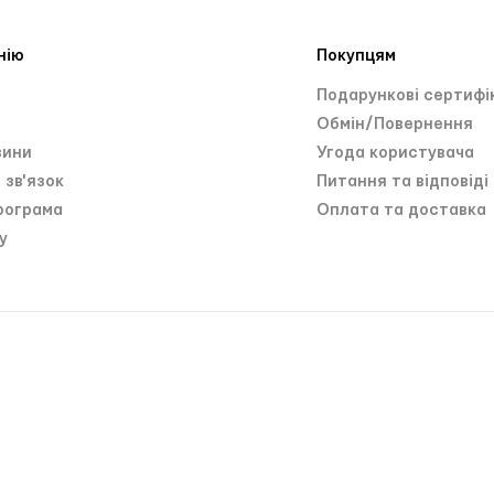
нію
Покупцям
и
Подарункові сертифі
Обмін/Повернення
зини
Угода користувача
 зв'язок
Питання та відповіді
рограма
Оплата та доставка
у