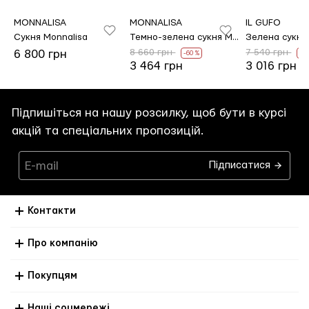
MONNALISA
MONNALISA
IL GUFO
Сукня Monnalisa
Темно-зелена сукня MONNALISA
8 660 грн
7 540 грн
6 800 грн
-60 %
-6
3 464 грн
3 016 грн
Підпишіться на нашу розсилку, щоб бути в курсі
акцій та спеціальних пропозицій.
Підписатися
Контакти
Про компанію
Покупцям
Наші соцмережі