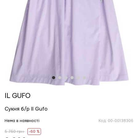
1
2
3
4
5
6
IL GUFO
Сукня б/р Il Gufo
Нема в наявності
Код:
00-00138306
5 750 грн
-60 %