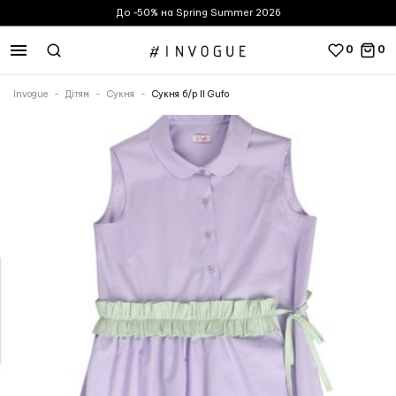
До -50% на Spring Summer 2026
0
0
Invogue
Дітям
Сукня
Сукня б/р Il Gufo