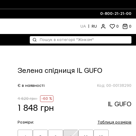
0-800-21-21-00
UA
|
RU
0
0
Зелена спідниця IL GUFO
Є в наявності
Код:
00-00138290
4 620 грн
-60 %
IL GUFO
1 848 грн
Розміри:
Таблиця розмірів