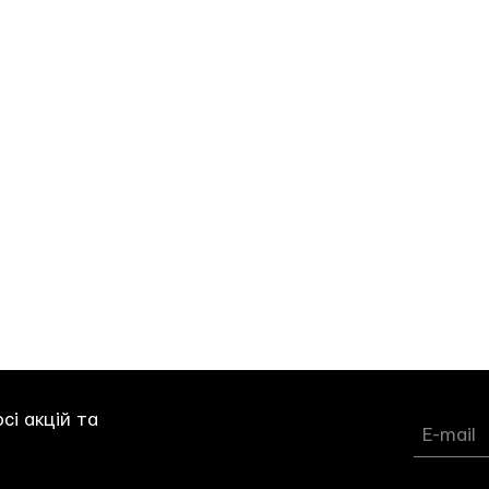
ений
ений
сі акцій та