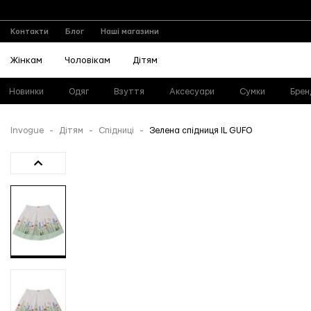
Контакти
Блог
Наші магазини
Жінкам
Чоловікам
Дітям
Новинки
Одяг
Взуття
Аксесуари
Сумки
Брен
Invogue
Дітям
Спідниці
Зелена спідниця IL GUFO