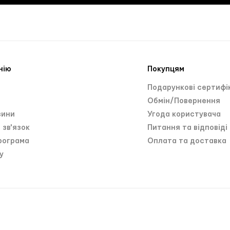
нію
Покупцям
и
Подарункові сертифі
Обмін/Повернення
зини
Угода користувача
 зв'язок
Питання та відповіді
рограма
Оплата та доставка
у