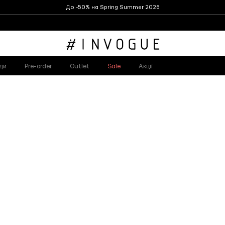
До -50% на Spring Summer 2026
ди
Pre-order
Outlet
Sale
Акції