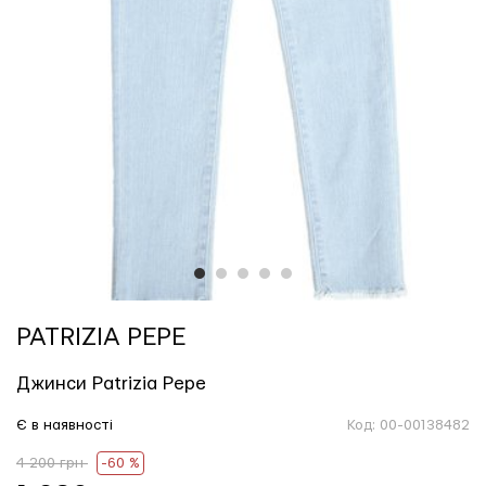
1
2
3
4
5
PATRIZIA PEPE
Джинси Patrizia Pepe
Є в наявності
Код:
00-00138482
4 200 грн
-60 %