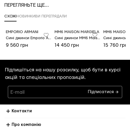
ПЕРЕГЛЯНЬТЕ ЩЕ...
СХОЖІ
НОВИНКИ
ВИ ПЕРЕГЛЯДАЛИ
EMPORIO ARMANI
MM6 MAISON MARGIELA
MM6 MAISON 
Джинси Ermanno Scervino
Сині джинси Emporio Armani з бавовни
Сині джинси MM6 Maison Margiela з бавовни
9 560 грн
14 450 грн
15 760 грн
Підпишіться на нашу розсилку, щоб бути в курсі
акцій та спеціальних пропозицій.
Підписатися
Контакти
Про компанію