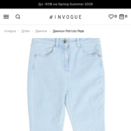
До -50% на Spring Summer 2026
0
0
Invogue
Дітям
Джинси
Джинси Patrizia Pepe