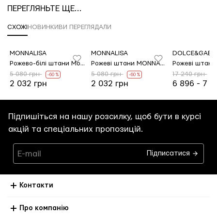
ПЕРЕГЛЯНЬТЕ ЩЕ...
СХОЖІ
НОВИНКИ
ВИ ПЕРЕГЛЯДАЛИ
MONNALISA
MONNALISA
DOLCE&GABB
NALISA з бавовни
Рожево-білі штани Monnalisa з бавовни та еластану
Рожеві штани MONNALISA з бавовни
5 080 грн
5 080 грн
17 240 грн
-60 %
-60 %
-
2 032 грн
2 032 грн
6 896 - 7 5
Підпишіться на нашу розсилку, щоб бути в курсі
акцій та спеціальних пропозицій.
Підписатися
Контакти
Про компанію