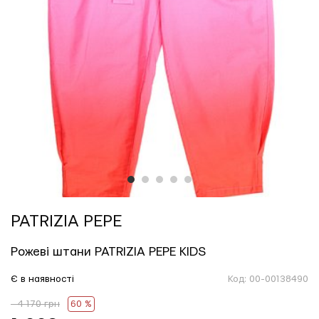
1
2
3
4
5
PATRIZIA PEPE
Рожеві штани PATRIZIA PEPE KIDS
Є в наявності
Код:
00-00138490
- 4 170 грн
60 %