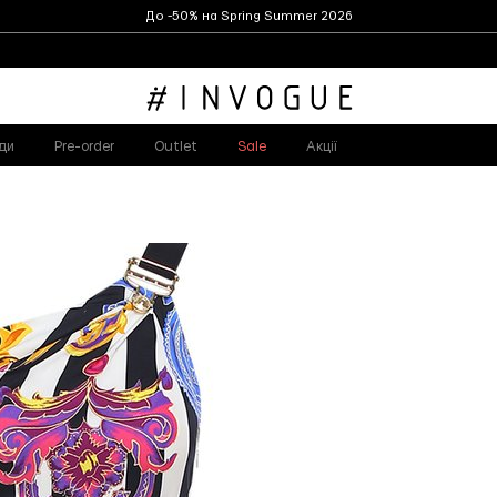
До -50% на Spring Summer 2026
ди
Pre-order
Outlet
Sale
Акції