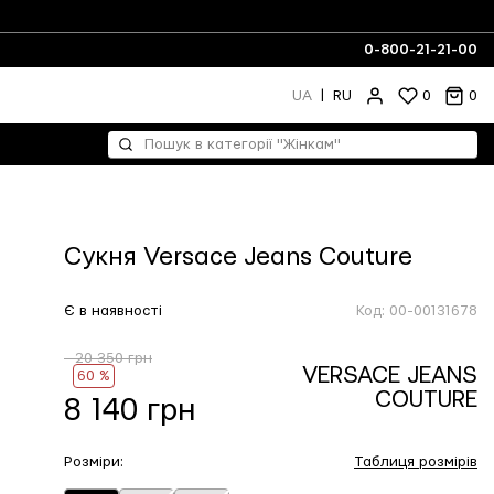
0-800-21-21-00
UA
|
RU
0
0
Сукня Versace Jeans Couture
Є в наявності
Код:
00-00131678
- 20 350 грн
VERSACE JEANS
60 %
COUTURE
8 140 грн
Розміри:
Таблиця розмірів