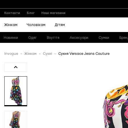
Контакти
Блог
Наші магазини
Жінкам
Чоловікам
Дітям
Новинки
Одяг
Взуття
Аксесуари
Сумки
Брен
Invogue
Жінкам
Сукні
Сукня Versace Jeans Couture