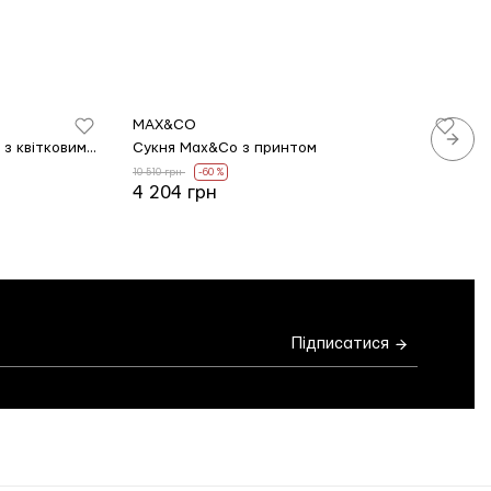
MAX&CO
Темно-синя сукня Marina Rinaldi з квітковим пинтом
Сукня Max&Co з принтом
10 510 грн
-60 %
4 204 грн
Підписатися