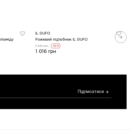
IL GUFO
ліаміду
Рожевий під'юбник IL GUFO
2 540 грн
-60 %
1 016 грн
Підписатися