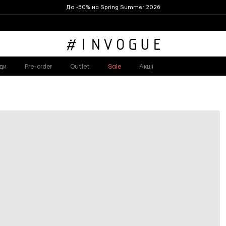
До -50% на Spring Summer 2026
ди
Pre-order
Outlet
Sale
Акції