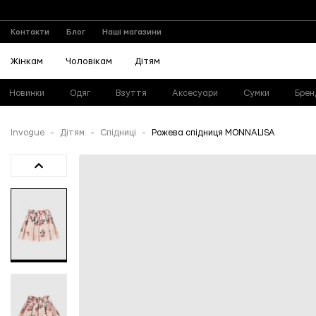
Контакти
Блог
Наші магазини
Жінкам
Чоловікам
Дітям
Новинки
Одяг
Взуття
Аксесуари
Сумки
Брен
Invogue
Дітям
Спідниці
Рожева спідниця MONNALISA