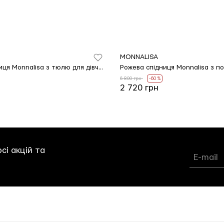
MONNALISA
Рожева спідниця Monnalisa з тюлю для дівчинки
Рожева спідниця Monnalisa з по
6 800 грн
-60 %
2 720 грн
сі акцій та