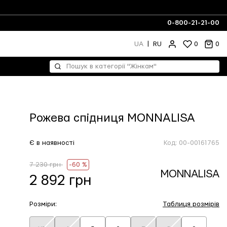
0-800-21-21-00
UA
|
RU
0
0
Рожева спідниця MONNALISA
Є в наявності
Код:
00-00161765
7 230 грн
-60 %
MONNALISA
2 892 грн
Розміри:
Таблиця розмірів