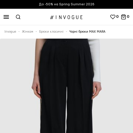
До -50% на Spring Summer 2026
0
0
Invogue
Жінкам
Брюки класичні
Чорні брюки MAX MARA