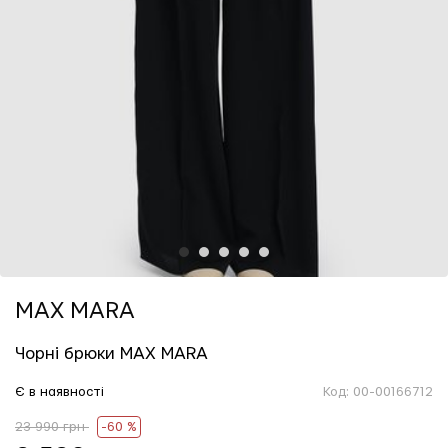
1
2
3
4
5
MAX MARA
Чорні брюки MAX MARA
Є в наявності
Код:
00-00166712
23 990 грн
-60 %