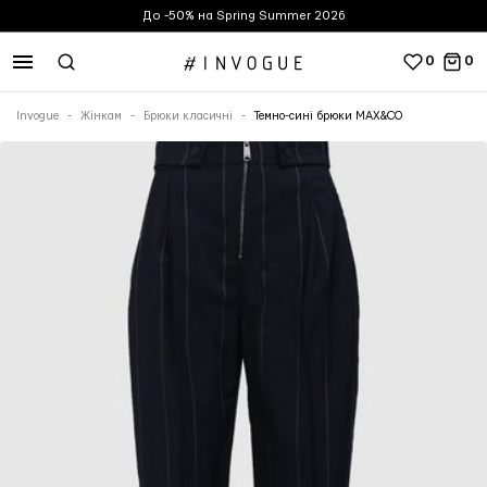
До -50% на Spring Summer 2026
0
0
Invogue
Жінкам
Брюки класичні
Темно-сині брюки MAX&CO