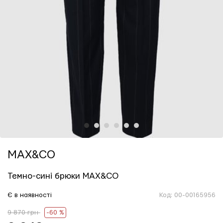
1
2
3
4
5
6
MAX&CO
Темно-сині брюки MAX&CO
Є в наявності
Код:
00-00165956
9 870 грн
-60 %