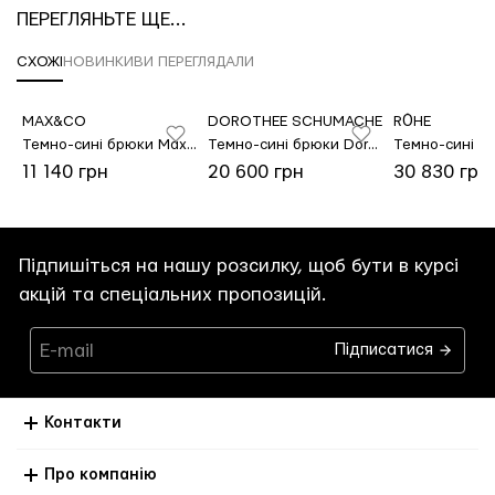
ПЕРЕГЛЯНЬТЕ ЩЕ...
СХОЖІ
НОВИНКИ
ВИ ПЕРЕГЛЯДАЛИ
MAX&CO
DOROTHEE SCHUMACHER
RÓHE
Темно-сині брюки Max&Co з бавовни та льону
Темно-сині брюки Dorothee Schumacher з віскози та поліаміду
11 140 грн
20 600 грн
30 830 грн
Підпишіться на нашу розсилку, щоб бути в курсі
акцій та спеціальних пропозицій.
Підписатися
Контакти
Про компанію