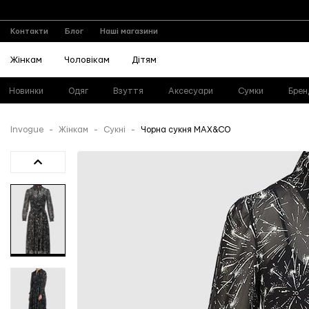
Контакти
Блог
Наші магазини
Жінкам
Чоловікам
Дітям
Новинки
Одяг
Взуття
Аксесуари
Сумки
Брен
Invogue
Жінкам
Сукні
Чорна сукня MAX&CO