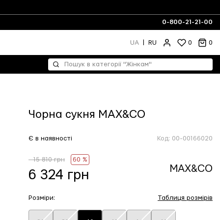
0-800-21-21-00
UA
|
RU
0
0
Чорна сукня MAX&CO
Є в наявності
Код:
00-00166020
- 15 810 грн
60 %
MAX&CO
6 324 грн
Розміри:
Таблиця розмірів