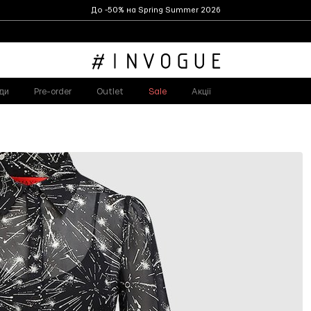
До -50% на Spring Summer 2026
ди
Pre-order
Outlet
Sale
Акції