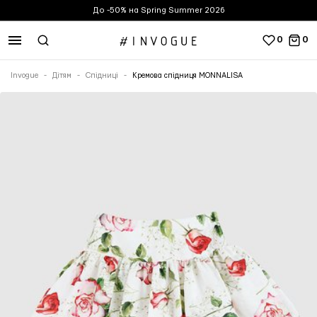
До -50% на Spring Summer 2026
0
0
Invogue
Дітям
Спідниці
Кремова спідниця MONNALISA