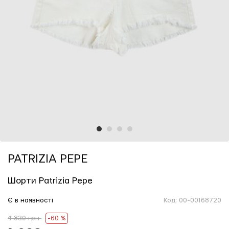
1
2
3
4
PATRIZIA PEPE
Шорти Patrizia Pepe
Є в наявності
Код:
00-00168720
4 830 грн
-60 %