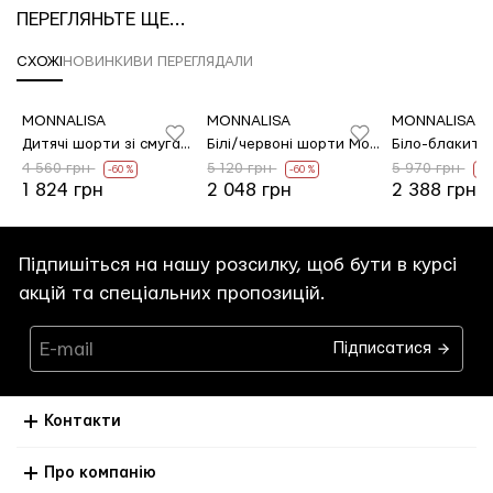
ПЕРЕГЛЯНЬТЕ ЩЕ...
СХОЖІ
НОВИНКИ
ВИ ПЕРЕГЛЯДАЛИ
MONNALISA
MONNALISA
MONNALISA
Дитячі шорти зі смугастими оборками Monnalisa
Білі/червоні шорти Monnalisa з бавовни
4 560 грн
5 120 грн
5 970 грн
-60 %
-60 %
-6
1 824 грн
2 048 грн
2 388 грн
Підпишіться на нашу розсилку, щоб бути в курсі
акцій та спеціальних пропозицій.
Підписатися
Контакти
Про компанію