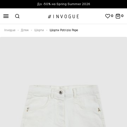
До -50% на Spring Summer 2026
0
0
Invogue
Дітям
Шорти
Шорти Patrizia Pepe