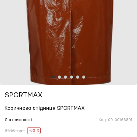
1
2
3
4
5
6
SPORTMAX
Коричнева спідниця SPORTMAX
Є в наявності
Код:
00-00166801
9 850 грн
-60 %