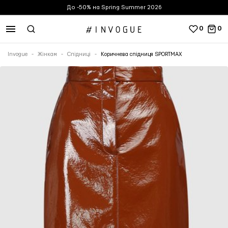
До -50% на Spring Summer 2026
0
0
Invogue
Жінкам
Спідниці
Коричнева спідниця SPORTMAX