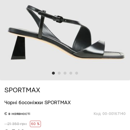
1
2
3
4
5
SPORTMAX
Чорні босоніжки SPORTMAX
Є в наявності
Код:
00-00167140
- 21 350 грн
60 %