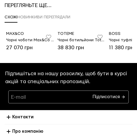
ПЕРЕГЛЯНЬТЕ ЩЕ...
СХОЖІ
НОВИНКИ
ВИ ПЕРЕГЛЯДАЛИ
MAX&CO
TOTEME
BOSS
AX MARA
Чорні чоботи Max&Co зі шкіри
Чорні ботильйони Toteme зі шкіри
27 070 грн
38 830 грн
11 380 грн
Підпишіться на нашу розсилку, щоб бути в курсі
акцій та спеціальних пропозицій.
Підписатися
Контакти
Про компанію