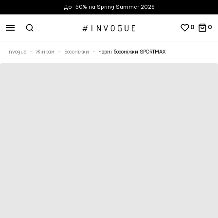
До -50% на Spring Summer 2026
0
0
Invogue
Жінкам
Босоніжки
Чорні босоніжки SPORTMAX