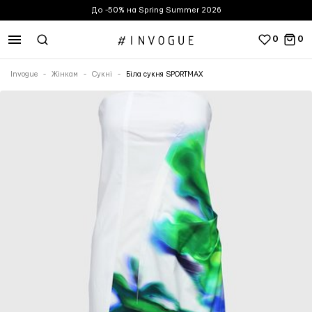
До -50% на Spring Summer 2026
0
0
Invogue
Жінкам
Сукні
Біла сукня SPORTMAX