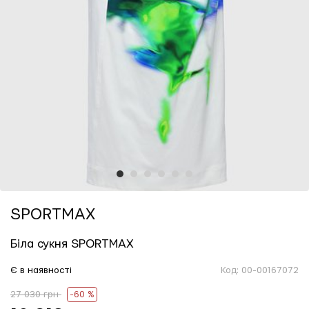
1
2
3
4
5
6
SPORTMAX
Біла сукня SPORTMAX
Є в наявності
Код:
00-00167072
27 030 грн
-60 %