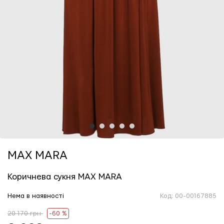
1
2
3
4
5
MAX MARA
Коричнева сукня MAX MARA
Нема в наявності
Код:
00-00167885
20 170 грн
-60 %