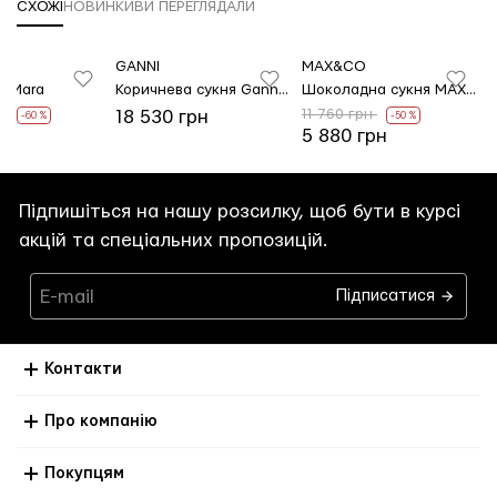
СХОЖІ
НОВИНКИ
ВИ ПЕРЕГЛЯДАЛИ
A
GANNI
MAX&CO
B
x Mara
Коричнева сукня Ganni з напівпрозорого трикотажу
Шоколадна сукня MAX&CO з м'ятого атласу
н
11 760 грн
1
18 530 грн
-60 %
-50 %
рн
5 880 грн
Підпишіться на нашу розсилку, щоб бути в курсі
акцій та спеціальних пропозицій.
Підписатися
Контакти
Про компанію
Покупцям