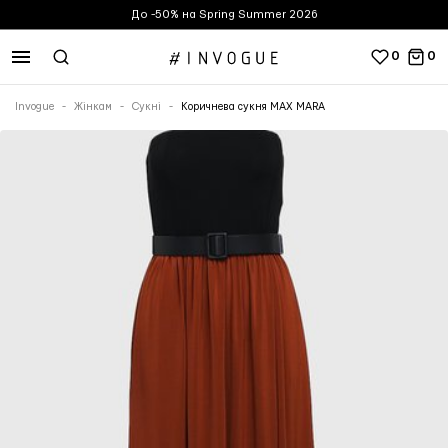
До -50% на Spring Summer 2026
0
0
Invogue
Жінкам
Сукні
Коричнева сукня MAX MARA