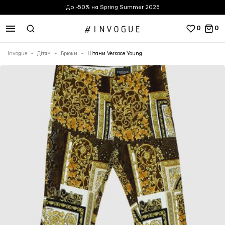
До -50% на Spring Summer 2026
0
0
Invogue
Дітям
Брюки
Штани Versace Young