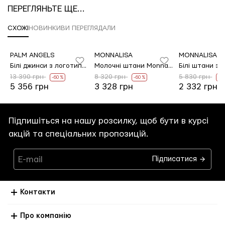
ПЕРЕГЛЯНЬТЕ ЩЕ...
СХОЖІ
НОВИНКИ
ВИ ПЕРЕГЛЯДАЛИ
PALM ANGELS
MONNALISA
MONNALISA
Білі джинси з логотипом Palm Angels з бавовни
Молочні штани Monnalisa з бавовни та еластану
13 390 грн
8 320 грн
5 830 грн
-60 %
-60 %
-6
5 356 грн
3 328 грн
2 332 грн
Підпишіться на нашу розсилку, щоб бути в курсі
акцій та спеціальних пропозицій.
Підписатися
Контакти
Про компанію