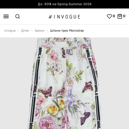
До -50% на Spring Summer 2026
0
0
Invogue
Дітям
Брюки
Штани трик Monnalisa