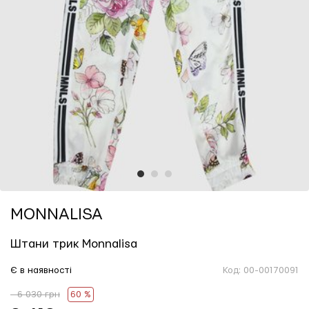
1
2
3
MONNALISA
Штани трик Monnalisa
Є в наявності
Код:
00-00170091
- 6 030 грн
60 %