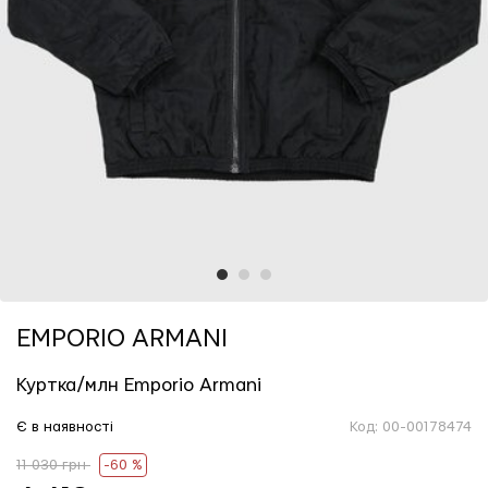
1
2
3
EMPORIO ARMANI
Куртка/млн Emporio Armani
Є в наявності
Код:
00-00178474
11 030 грн
-60 %