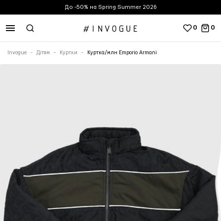
До -50% на Spring Summer 2026
0
0
Invogue
Дітям
Куртки
Куртка/млн Emporio Armani