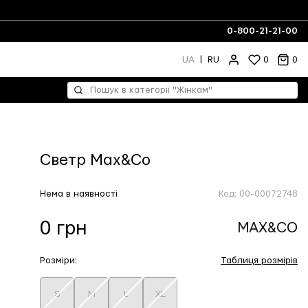
0-800-21-21-00
UA
|
RU
0
0
Светр Max&Co
Нема в наявності
Код:
00-00072748
0 грн
MAX&CO
Розміри:
Таблиця розмірів
S
M
L
XL