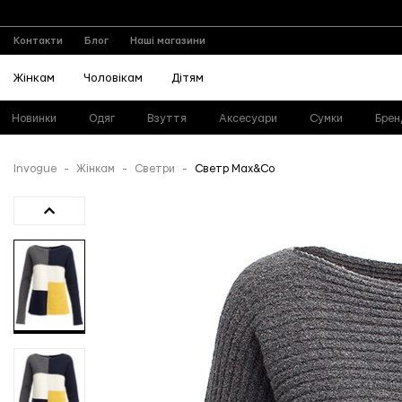
Контакти
Блог
Наші магазини
Жінкам
Чоловікам
Дітям
Новинки
Одяг
Взуття
Аксесуари
Сумки
Брен
Invogue
Жінкам
Светри
Светр Max&Co