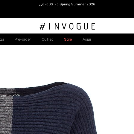
До -50% на Spring Summer 2026
ди
Pre-order
Outlet
Sale
Акції