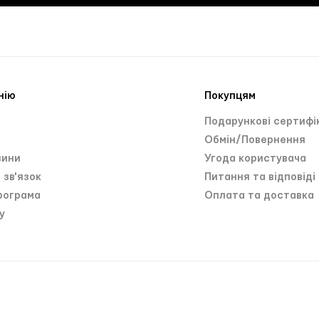
нію
Покупцям
и
Подарункові сертифі
Обмін/Повернення
зини
Угода користувача
 зв'язок
Питання та відповіді
рограма
Оплата та доставка
у