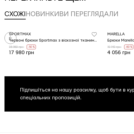
СХОЖІ
НОВИНКИ
ВИ ПЕРЕГЛЯДАЛИ
SPORTMAX
MARELLA
Червоні брюки Sportmax з віскозної тканини каді
Брюки Marell
35 960 грн
-50 %
10 140 грн
-60 %
17 980 грн
4 056 грн
Підпишіться на нашу розсилку, щоб бути в кур
спеціальних пропозицій.