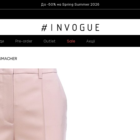
До -50% на Spring Summer 2026
ди
Pre-order
Outlet
Sale
Акції
HUMACHER