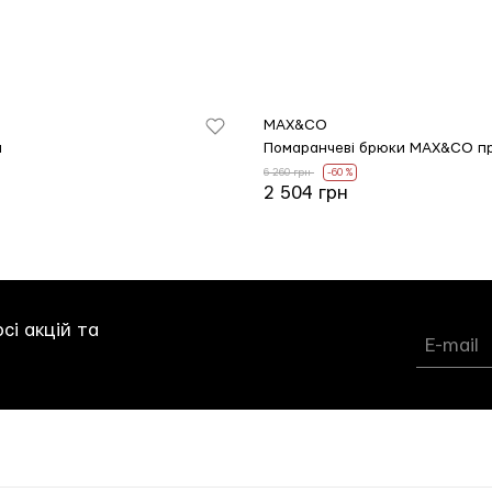
MAX&CO
a
Помаранчеві брюки MAX&CO п
6 260 грн
-60 %
2 504 грн
сі акцій та