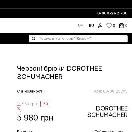
0-800-21-21-00
UA
|
RU
0
0
Червоні брюки DOROTHEE
SCHUMACHER
Є в наявності
Код:
00-00123203
14 950 грн
-60
DOROTHEE
%
SCHUMACHER
5 980 грн
Розміри:
Таблиця розмірів