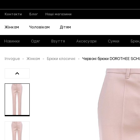
Контакти
Блог
Наші магазини
Жінкам
Чоловікам
Дітям
Новинки
Одяг
Взуття
Аксесуари
Сумки
Брен
Invogue
Жінкам
Брюки класичні
Червоні брюки DOROTHEE SC