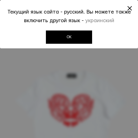
До -50% на Spring Summer 2026
Текущий язык сайта - русский. Вы можете также
0
0
включить другой язык -
украинский
Invogue
Детям
Футболки
Белая футболка DSQUARED KID
OK