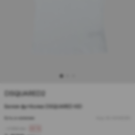
1
2
3
DSQUARED2
Белая футболка DSQUARED KID
Есть в наличии
Код:
00-00168285
- 4 550 грн
60 %