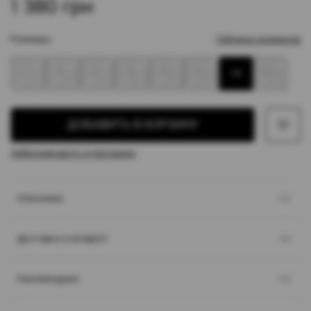
1 380 грн
Размеры:
Таблица размеров
2
4
6
8
10
12
14
14+
ДОБАВИТЬ В КОРЗИНУ
Забронировать в магазине
Описание
Доставка и возврат
Рекомендуем