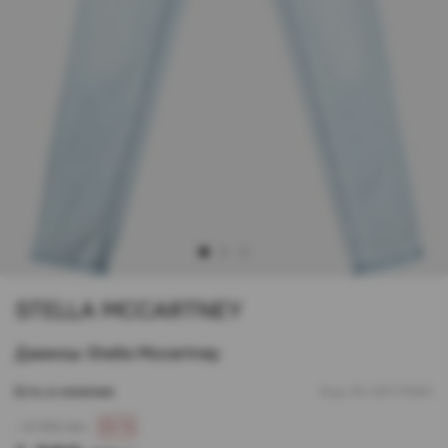
1
2
3
STELLA MCCARTNEY
Джинсы Stella Mccartney
Есть в наличии
Код:
00-00170960
- 3 450 грн
60 %