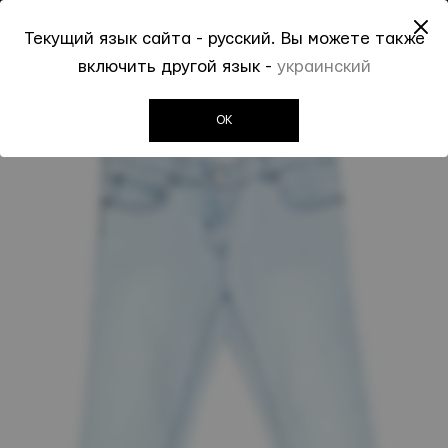
До -50% на Spring Summer 2026
Текущий язык сайта - русский. Вы можете также
0
0
включить другой язык -
украинский
Invogue
Детям
Джинсы
Джинсы Stella Mccartney
OK