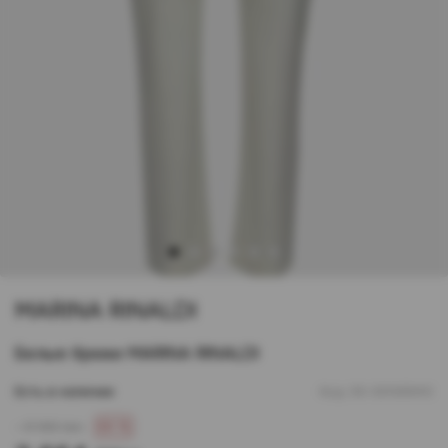
1
2
3
4
5
6
MARINA RINALDI
Белые брюки MARINA RINALDI
Есть в наличии
Код:
00-00168943
- 9 160 грн
60 %