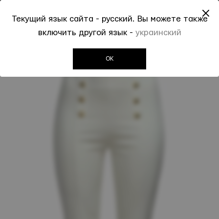
До -50% на Spring Summer 2026
Текущий язык сайта - русский. Вы можете также
0
0
включить другой язык -
украинский
Invogue
Женщинам
Брюки casual
Белые брюки MARINA RINALDI
OK