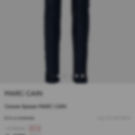
1
2
3
4
5
6
MARC CAIN
Синие брюки MARC CAIN
Есть в наличии
Код:
00-00174610
- 11 190 грн
60 %