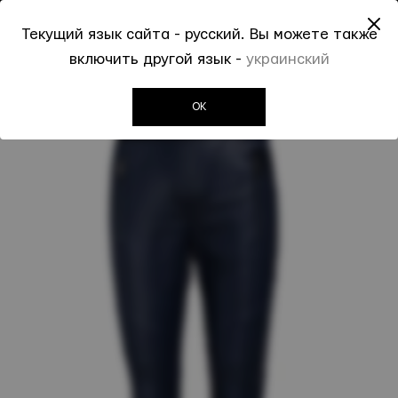
До -50% на Spring Summer 2026
Текущий язык сайта - русский. Вы можете также
0
0
включить другой язык -
украинский
Invogue
Женщинам
Брюки casual
Синие брюки MARC CAIN
OK