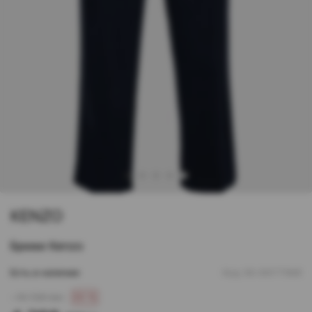
1
2
3
4
5
KENZO
Брюки Kenzo
Есть в наличии
Код:
00-00177968
- 10 720 грн
60 %