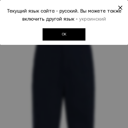
До -50% на Spring Summer 2026
Текущий язык сайта - русский. Вы можете также
0
0
включить другой язык -
украинский
Invogue
Мужчинам
Брюки casual
Брюки Kenzo
OK