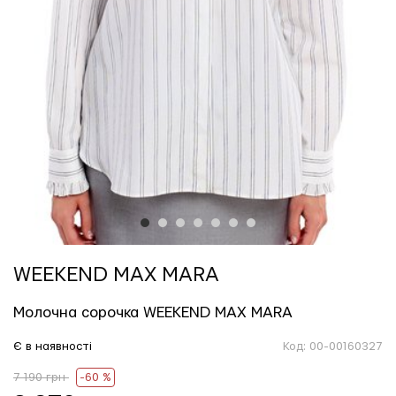
1
2
3
4
5
6
7
WEEKEND MAX MARA
Молочна сорочка WEEKEND MAX MARA
Є в наявності
Код:
00-00160327
7 190 грн
-60 %